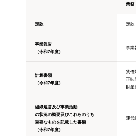
業務
定款
定款
事業報告
事業
（令和7年度）
貸借
計算書類
正味
（令和7年度）
財産
組織運営及び事業活動
の状況の概要及びこれらのうち
運営
重要なものを記載した書類
（令和7年度）