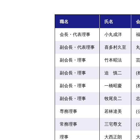
職名
氏名
会長・代表理事
小丸成洋
福
副会長・代表理事
喜多村久至
丸
副会長・理事
竹本昭法
芸
副会長・理事
迫 慎二
(
副会長・理事
一橋昭慶
(
副会長・理事
牧尾良二
志
専務理事
若林達美
(
常務理事
三宅尊文
(
理事
大西正朗
大