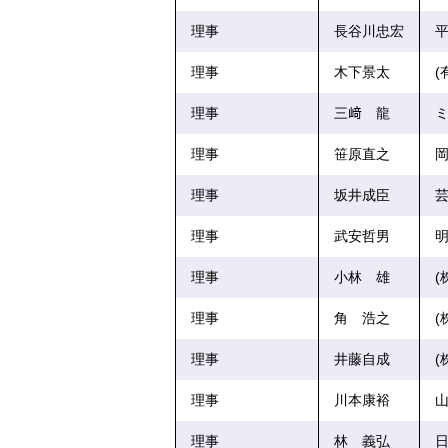
理事
長谷川忠宏
平
理事
木下景太
(
理事
三﨑 龍
ミ
理事
笹原直之
岡
理事
坂井成臣
芸
理事
武安哲男
明
理事
小林 雄
(
理事
角 浩之
(
理事
井藤自成
(
理事
川本康裕
山
理事
林 義弘
日