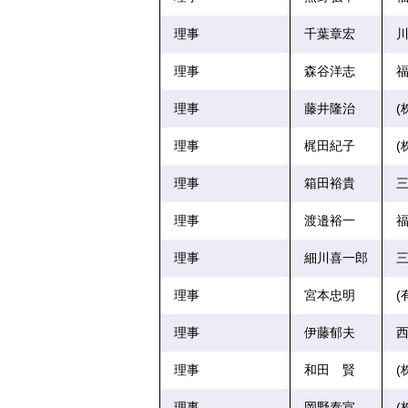
理事
千葉章宏
川
理事
森谷洋志
理事
藤井隆治
(
理事
梶田紀子
(
理事
箱田裕貴
理事
渡邉裕一
福
理事
細川喜一郎
三
理事
宮本忠明
(
理事
伊藤郁夫
西
理事
和田 賢
(
理事
岡野泰宣
(