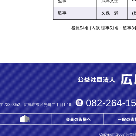
監事
武津文士
中
監事
久保 満
(
役員54名 [内訳 理事51名・監事3
082-264-1
〒732-0052 広島市東区光町二丁目1-18
Copyright 2007 公