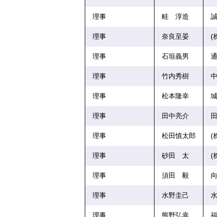
理事
畦 淳造
誠
理事
奈良至晏
(
理事
石垣義男
通
理事
竹内秀樹
中
理事
松本隆幸
城
理事
田中亮介
田
理事
松田慎太郎
(
理事
砂田 太
(
理事
須田 毅
向
理事
水野圭己
水
理事
熊野弘幸
福